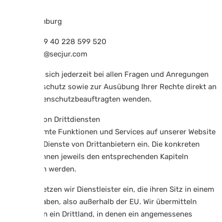
Steinhöft 9
20459 Hamburg
Telefon: +49 40 228 599 520
E-Mail: dsb@secjur.com
Sie können sich jederzeit bei allen Fragen und Anregungen
zum Datenschutz sowie zur Ausübung Ihrer Rechte direkt an
unsere Datenschutzbeauftragten wenden.
3 Einsatz von Drittdiensten
Für bestimmte Funktionen und Services auf unserer Website
setzen wir Dienste von Drittanbietern ein. Die konkreten
Dienste können jeweils den entsprechenden Kapiteln
entnommen werden.
Teilweise setzen wir Dienstleister ein, die ihren Sitz in einem
Drittland haben, also außerhalb der EU. Wir übermitteln
Daten nur in ein Drittland, in denen ein angemessenes