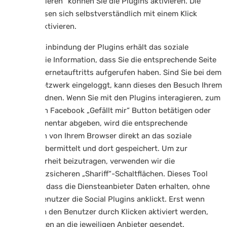
Media aktivieren“ können Sie die Plugins aktivieren. Die
Plugins lassen sich selbstverständlich mit einem Klick
wieder deaktivieren.
Durch die Einbindung der Plugins erhält das soziale
Netzwerk die Information, dass Sie die entsprechende Seite
unseres Internetauftritts aufgerufen haben. Sind Sie bei dem
sozialen Netzwerk eingeloggt, kann dieses den Besuch Ihrem
Konto zuordnen. Wenn Sie mit den Plugins interagieren, zum
Beispiel den Facebook „Gefällt mir“ Button betätigen oder
einen Kommentar abgeben, wird die entsprechende
Information von Ihrem Browser direkt an das soziale
Netzwerk übermittelt und dort gespeichert. Um zur
Datensicherheit beizutragen, verwenden wir die
datenschutzsicheren „Shariff“-Schaltflächen. Dieses Tool
verhindert, dass die Diensteanbieter Daten erhalten, ohne
dass der Benutzer die Social Plugins anklickt. Erst wenn
diese durch den Benutzer durch Klicken aktiviert werden,
werden Daten an die jeweiligen Anbieter gesendet.