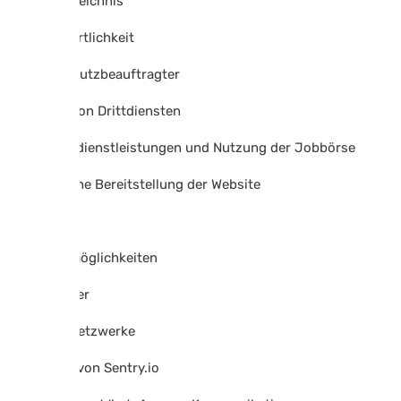
Inhaltsverzeichnis
1 Verantwortlichkeit
2 Datenschutzbeauftragter
3 Einsatz von Drittdiensten
4 Personaldienstleistungen und Nutzung der Jobbörse
5 Technische Bereitstellung der Website
6 Cookies
7 Kontaktmöglichkeiten
8 Newsletter
9 Soziale Netzwerke
10 Einsatz von Sentry.io