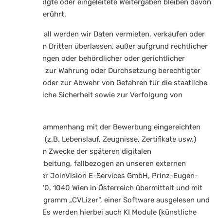
bereits erfolgte oder eingeleitete Weitergaben bleiben davon
jedoch unberührt.
In keinem Fall werden wir Daten vermieten, verkaufen oder
sonst einem Dritten überlassen, außer aufgrund rechtlicher
Verpflichtungen oder behördlicher oder gerichtlicher
Anordnung zur Wahrung oder Durchsetzung berechtigter
Interessen oder zur Abwehr von Gefahren für die staatliche
und öffentliche Sicherheit sowie zur Verfolgung von
Straftaten.
Ihre im Zusammenhang mit der Bewerbung eingereichten
Unterlagen (z.B. Lebenslauf, Zeugnisse, Zertifikate usw.)
werden zum Zwecke der späteren digitalen
Weiterverarbeitung, fallbezogen an unseren externen
Dienstleister JoinVision E-Services GmbH, Prinz-Eugen-
Straße Nr. 70, 1040 Wien in Österreich übermittelt und mit
dessen Programm „CVLizer“, einer Software ausgelesen und
analysiert. Es werden hierbei auch KI Module (künstliche