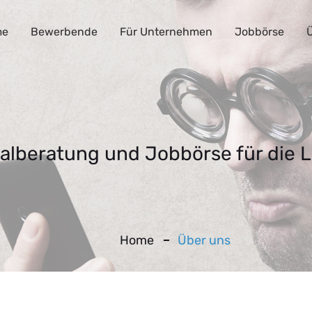
me
Bewerbende
Für Unternehmen
Jobbörse
Ü
nalberatung und Jobbörse für die 
Home
Über uns