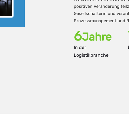
positiven Veränderung teil
Gesellschafterin und veran
Prozessmanagement und Re
9
Jahre
In der
Logistikbranche