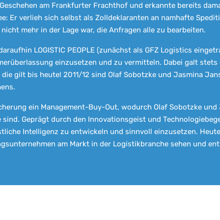
 Geschehen am Frankfurter Frachthof und erkannte bereits dama
dee: Er verlieh sich selbst als Zolldeklaranten an namhafte Spe
 nicht mehr in der Lage war, die Anfragen alle zu bearbeiten.
 daraufhin LOGISTIC PEOPLE (zunächst als GFZ Logistics eingetr
merüberlassung einzusetzen und zu vermitteln. Dabei galt stets 
ie gilt bis heute! 2011/12 sind Olaf Sobotzke und Jasmina J
mens.
icherung ein Management-Buy-Out, wodurch Olaf Sobotzke und 
sind. Geprägt durch den Innovationsgeist und Technologiebegei
liche Intelligenz zu entwickeln und sinnvoll einzusetzen. Heut
ngsunternehmen am Markt in der Logistikbranche sehen und entwi